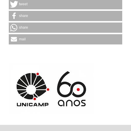
tweet
share
share
mail