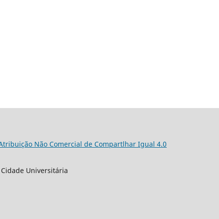
 Atribuição Não Comercial de Compartlhar Igual 4.0
 Cidade Universitária