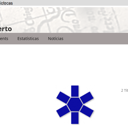
erto
ents
Estatísticas
Notícias
2 Tí