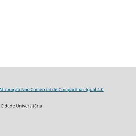
 Atribuição Não Comercial de Compartlhar Igual 4.0
 Cidade Universitária