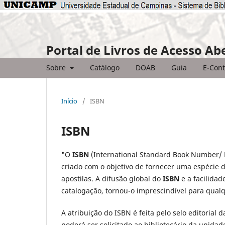
Portal de Livros de Acesso Ab
Sobre
Catálogo
DOAB
Guia
E-Cont
Início
/
ISBN
ISBN
"O
ISBN
(International Standard Book Number/ 
criado com o objetivo de fornecer uma espécie d
apostilas. A difusão global do
ISBN
e a facilidad
catalogação, tornou-o imprescindível para qualq
A atribuição do ISBN é feita pelo selo editorial
poderá ser solicitado ao bibliotecário da unidad