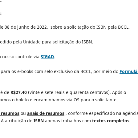
o:
de 08 de junho de 2022, sobre a solicitação do ISBN pela BCCL.
edido pela Unidade para solicitação do ISBN.
 nosso controle via
SIGAD
.
 para os e-books com selo exclusivo da BCCL, por meio do
Formulá
 é de
R$27,40
(vinte e sete reais e quarenta centavos). Após o
ramos o boleto e encaminhamos via OS para o solicitante.
e resumos
ou
anais de resumos
., conforme especificado na agênci
. A atribuição do
ISBN
apenas trabalhos com
textos completos
.