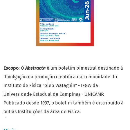
Escopo
: O
Abstracta
é um boletim bimestral destinado à
divulgação da produção científica da comunidade do
Instituto de Física "Gleb Wataghin" - IFGW da
Universidade Estadual de Campinas - UNICAMP.
Publicado desde 1997, o boletim também é distribuído à
outras Instituições da área de Física.
Área do conhecimento
: Ciências Exatas e da Terra
Ano de fundação
: 1997