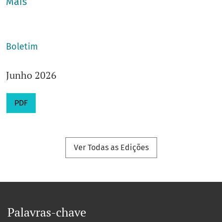
Mais
E-ISSN
: Em curso
Título abreviado
: Abstracta
E-mail
:
infobif@ifi.unicamp.br
Boletim
Unidade
:
IFGW
Junho 2026
PDF
Ver Todas as Edições
Palavras-chave