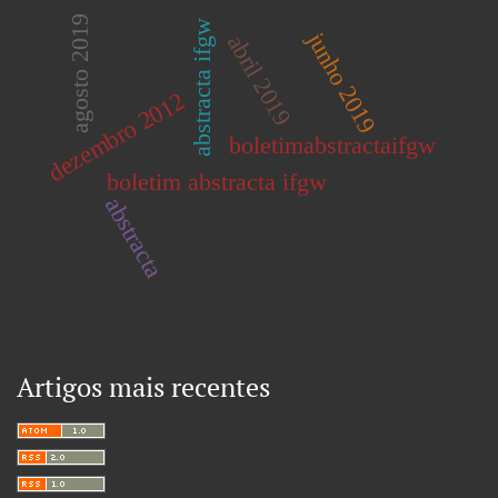
agosto 2019
abstracta ifgw
junho 2019
abril 2019
dezembro 2012
boletimabstractaifgw
boletim abstracta ifgw
abstracta
Artigos mais recentes