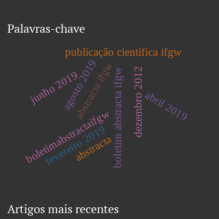
Palavras-chave
publicação científica ifgw
agosto 2019
abstracta ifgw
dezembro 2012
boletim abstracta ifgw
junho 2019
abril 2019
boletimabstractaifgw
fevereiro 2019
abstracta
Artigos mais recentes