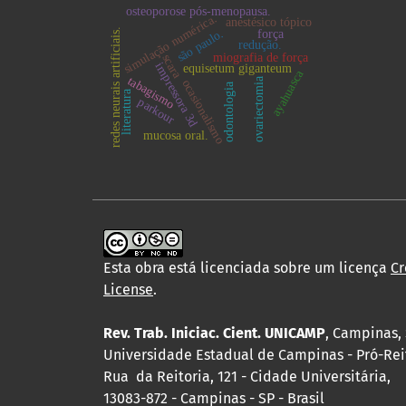
osteoporose pós-menopausa.
simulação numérica.
anestésico tópico
redes neurais artificiais.
são paulo.
força
redução.
miografia de força
scara
impressora 3d
equisetum giganteum
ayahuasca
tabagismo
ovariectomia
ocasionalismo
odontologia
literatura
parkour
mucosa oral.
Esta obra está licenciada sobre um licença
Cr
License
.
Rev. Trab. Iniciac. Cient. UNICAMP
, Campinas, 
Universidade Estadual de Campinas - Pró-Rei
Rua da Reitoria, 121 - Cidade Universitária,
13083-872 - Campinas - SP - Brasil