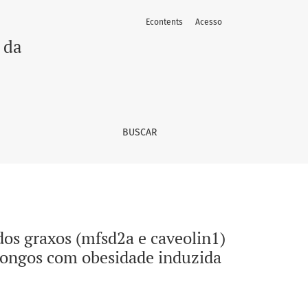
Econtents
Acesso
n1) na região da barreira hemato-encefálica da eminência mé
 da
BUSCAR
dos graxos (mfsd2a e caveolin1)
dongos com obesidade induzida