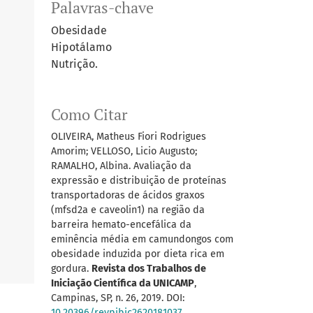
Palavras-chave
Obesidade
Hipotálamo
Nutrição.
Como Citar
OLIVEIRA, Matheus Fiori Rodrigues
Amorim; VELLOSO, Licio Augusto;
RAMALHO, Albina. Avaliação da
expressão e distribuição de proteínas
transportadoras de ácidos graxos
(mfsd2a e caveolin1) na região da
barreira hemato-encefálica da
eminência média em camundongos com
obesidade induzida por dieta rica em
gordura.
Revista dos Trabalhos de
Iniciação Científica da UNICAMP
,
Campinas, SP, n. 26, 2019. DOI:
10.20396/revpibic2620181037
.