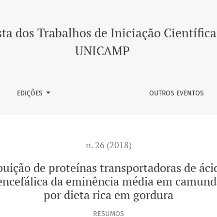
oteínas transportadoras de ácidos graxos (mfsd2a e caveoli
ta dos Trabalhos de Iniciação Científica
UNICAMP
EDIÇÕES
OUTROS EVENTOS
n. 26 (2018)
ibuição de proteínas transportadoras de áci
-encefálica da eminência média em camun
por dieta rica em gordura
RESUMOS