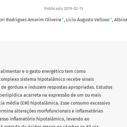
Publicado 2019-02-13
+
+
ori Rodrigues Amorim Oliveira
Licio Augusto Velloso
Albin
o alimentar e o gasto energético tem como
omplexo sistema hipotalâmico recebe sinais
 de gordura e induzem respostas apropriadas. Estudos
erlipídica acarreta na expressão de um ou mais
cia média (EM) hipotalâmica. Esse consumo excessivo
ermina alterações morfofuncionais e inflamatórias
esso inflamatório hipotalâmico, levando ao
 entrada de ácidos graxos no cérebro se dá via