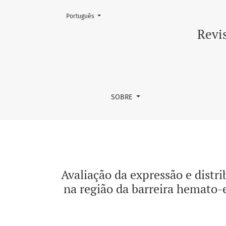
Mudar o idioma. O atual é:
Português
Avaliação da expressão e distribuição de pr
Revis
SOBRE
Avaliação da expressão e distr
na região da barreira hemato