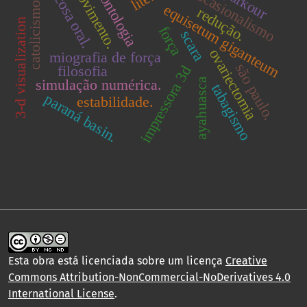
mucosa oral.
odontologia
movimento.
parkour
ocasionalismo
catolicismo.
equisetum giganteum
redução.
3-d visualization
força
scara
ovariectomia
miografia de força
são paulo.
filosofia
impressora 3d
simulação numérica.
ayahuasca
tabagismo
paraná basin.
estabilidade.
Esta obra está licenciada sobre um licença
Creative
Commons Attribution-NonCommercial-NoDerivatives 4.0
International License
.