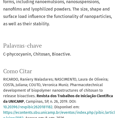
forms, including nanoemulsions, nanosuspensions,
nanofilms and lyophilized powders. The size, shape and
surface load influence the functionality of nanoparticles,
as well as their stability.
Palavras-chave
C-phycocyanin
Chitosan
Bioactive.
Como Citar
RICARDO, Raniery Waladares; NASCIMENTO, Laura de Oliveira;
COSTA, Juliana; COUTO, Veronica Muniz. Pharmacotechnical
development of biopolymer nanostructures of chitosan to
release bioactives.
Revista dos Trabalhos de Iniciação Científica
da UNICAMP
, Campinas, SP, n. 26, 2019. DOI:
10.20396/revpibic2620181182
. Disponível em:
https://econtents.sbu.unicamp.br/eventos/index.php/pibic/articl