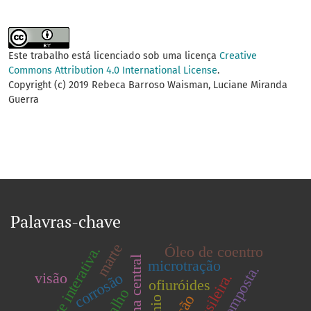
Este trabalho está licenciado sob uma licença
Creative
Commons Attribution 4.0 International License
.
Copyright (c) 2019 Rebeca Barroso Waisman, Luciane Miranda
Guerra
Palavras-chave
marte
chave interativa.
Óleo de coentro
microtração
visão
corrosão
ofiuróides