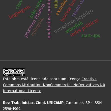
mielinólise pontina central
resina composta.
história brasileira.
joão ramalho
exsudação
titânio
linguagem.
processo criativo
transplante hepático
epilepsia.
redes políticas
zebrafish
start-ups
Esta obra está licenciada sobre um licença
Creative
Commons Attribution-NonCommercial-NoDerivatives 4.0
International License
.
Rev. Trab. Iniciac. Cient. UNICAMP
, Campinas, SP - ISSN
2596-1969.