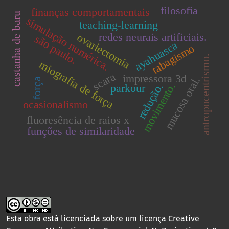
filosofia
finanças comportamentais
castanha de baru
simulação numérica.
teaching-learning
redes neurais artificiais.
ovariectomia
são paulo.
ayahuasca
tabagismo
antropocentrismo.
miografia de força
scara
impressora 3d
mucosa oral.
força
movimento.
redução.
parkour
ocasionalismo
fluoresência de raios x
funções de similaridade
Esta obra está licenciada sobre um licença
Creative