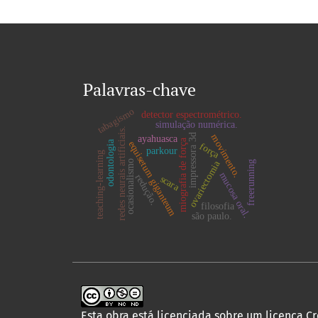
Palavras-chave
tabagismo
detector espectrométrico.
simulação numérica.
redes neurais artificiais.
movimento.
impressora 3d
ayahuasca
miografia de força
odontologia
equisetum giganteum
força
parkour
teaching-learning
ocasionalismo
ovariectomia
freerunning
mucosa oral.
redução.
scara
filosofia
são paulo.
Esta obra está licenciada sobre um licença
Cr