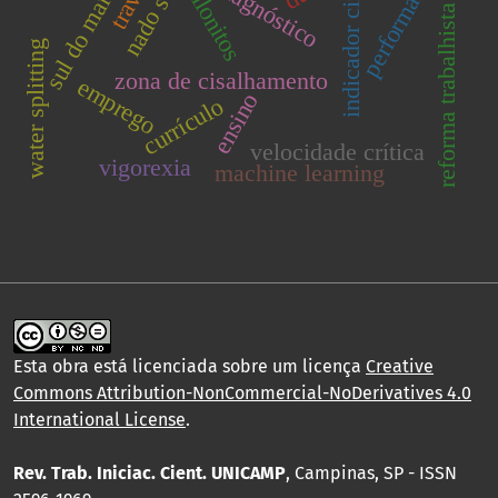
indicador cinemático
sul do maranhão
performance
diagnóstico
filonitos
reforma trabalhista
water splitting
zona de cisalhamento
emprego
ensino
currículo
velocidade crítica
vigorexia
machine learning
Esta obra está licenciada sobre um licença
Creative
Commons Attribution-NonCommercial-NoDerivatives 4.0
International License
.
Rev. Trab. Iniciac. Cient. UNICAMP
, Campinas, SP - ISSN