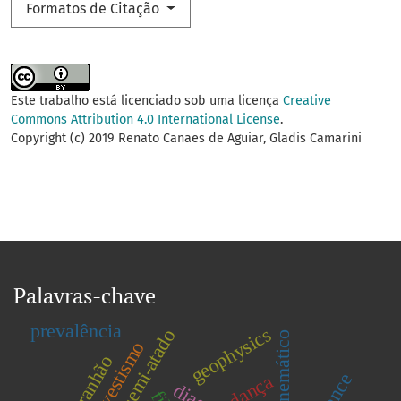
Formatos de Citação
Este trabalho está licenciado sob uma licença
Creative
Commons Attribution 4.0 International License
.
Copyright (c) 2019 Renato Canaes de Aguiar, Gladis Camarini
Palavras-chave
prevalência
geophysics
nado semi-atado
travestismo
dança