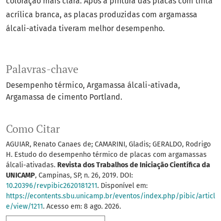
coloração mais clara. Após a pintura das placas com tinta
acrílica branca, as placas produzidas com argamassa
álcali-ativada tiveram melhor desempenho.
Palavras-chave
Desempenho térmico
Argamassa álcali-ativada
Argamassa de cimento Portland.
Como Citar
AGUIAR, Renato Canaes de; CAMARINI, Gladis; GERALDO, Rodrigo
H. Estudo do desempenho térmico de placas com argamassas
álcali-ativadas.
Revista dos Trabalhos de Iniciação Científica da
UNICAMP
, Campinas, SP, n. 26, 2019. DOI:
10.20396/revpibic2620181211
. Disponível em:
https://econtents.sbu.unicamp.br/eventos/index.php/pibic/articl
e/view/1211
. Acesso em: 8 ago. 2026.