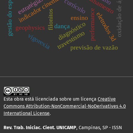
indicador cinemático
gestão do esporte
oxidação de água
estratégias
currículo
performance
filonitos
eletrodos 3d
ensino
diagnóstico
dança
geophysics
travestismo
vigorexia
previsão de vazão
Esta obra está licenciada sobre um licença
Creative
Commons Attribution-NonCommercial-NoDerivatives 4.0
International License
.
Rev. Trab. Iniciac. Cient. UNICAMP
, Campinas, SP - ISSN