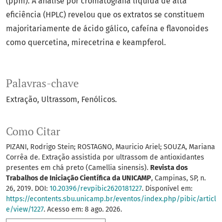
(ppm). A análise por cromatografia líquida de alta
eficiência (HPLC) revelou que os extratos se constituem
majoritariamente de ácido gálico, cafeína e flavonoides
como quercetina, mirecetrina e keampferol.
Palavras-chave
Extração
Ultrassom
Fenólicos.
Como Citar
PIZANI, Rodrigo Stein; ROSTAGNO, Mauricio Ariel; SOUZA, Mariana
Corrêa de. Extração assistida por ultrassom de antioxidantes
presentes em chá preto (Camellia sinensis).
Revista dos
Trabalhos de Iniciação Científica da UNICAMP
, Campinas, SP, n.
26, 2019. DOI:
10.20396/revpibic2620181227
. Disponível em:
https://econtents.sbu.unicamp.br/eventos/index.php/pibic/articl
e/view/1227
. Acesso em: 8 ago. 2026.