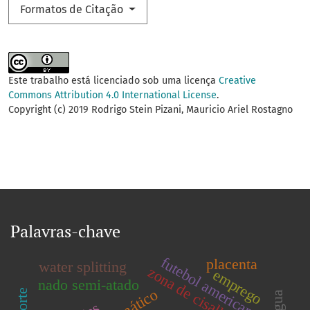
Formatos de Citação
Este trabalho está licenciado sob uma licença
Creative
Commons Attribution 4.0 International License
.
Copyright (c) 2019 Rodrigo Stein Pizani, Mauricio Ariel Rostagno
Palavras-chave
futebol americano
placenta
water splitting
zona de cisalhamento
emprego
nado semi-atado