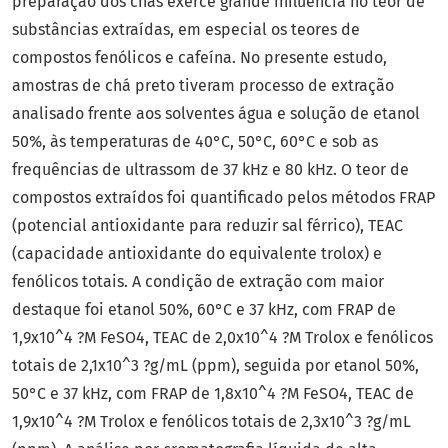
preparação dos chás exerce grande influência no teor de
substâncias extraídas, em especial os teores de
compostos fenólicos e cafeína. No presente estudo,
amostras de chá preto tiveram processo de extração
analisado frente aos solventes água e solução de etanol
50%, às temperaturas de 40°C, 50°C, 60°C e sob as
frequências de ultrassom de 37 kHz e 80 kHz. O teor de
compostos extraídos foi quantificado pelos métodos FRAP
(potencial antioxidante para reduzir sal férrico), TEAC
(capacidade antioxidante do equivalente trolox) e
fenólicos totais. A condição de extração com maior
destaque foi etanol 50%, 60°C e 37 kHz, com FRAP de
1,9x10^4 ?M FeSO4, TEAC de 2,0x10^4 ?M Trolox e fenólicos
totais de 2,1x10^3 ?g/mL (ppm), seguida por etanol 50%,
50°C e 37 kHz, com FRAP de 1,8x10^4 ?M FeSO4, TEAC de
1,9x10^4 ?M Trolox e fenólicos totais de 2,3x10^3 ?g/mL