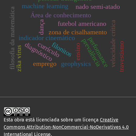
machine learning
nado semi-atado
filosofia da matemática
Área de conhecimento
dança
futebol americano
velocidade crítica
zona de cisalhamento
indicador cinemático
performance
prevalência
currículo
diagnóstico
filonitos
travestismo
ensino
zika virus
emprego
geophysics
Esta obra está licenciada sobre um licença
Creative
Commons Attribution-NonCommercial-NoDerivatives 4.0
International License
.