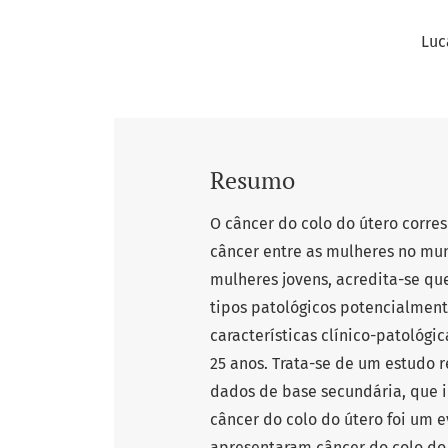
Luc
Resumo
O câncer do colo do útero corre
câncer entre as mulheres no mu
mulheres jovens, acredita-se q
tipos patológicos potencialment
características clínico-patológ
25 anos. Trata-se de um estudo r
dados de base secundária, que in
câncer do colo do útero foi um e
apresentaram câncer do colo do 