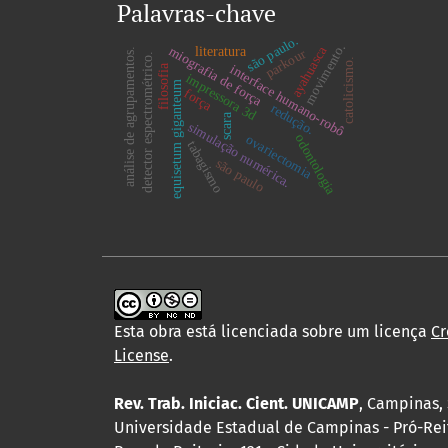
Palavras-chave
são paulo.
movimento.
ayahuasca
miografia de força
literatura
parkour
análise de agrupamentos.
detector espectrométrico.
catolicismo.
interface humano-robô
filosofia
impressora 3d
equisetum giganteum
força
redução.
scara
simulação numérica.
odontologia
ovariectomia
tabagismo
são paulo
Esta obra está licenciada sobre um licença
Cr
License
.
Rev. Trab. Iniciac. Cient. UNICAMP
, Campinas, 
Universidade Estadual de Campinas - Pró-Rei