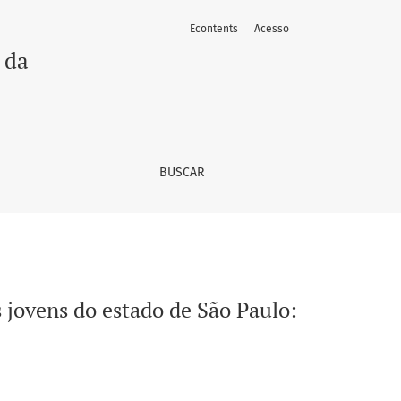
Econtents
Acesso
 uma análise de base secundária
 da
BUSCAR
 jovens do estado de São Paulo: