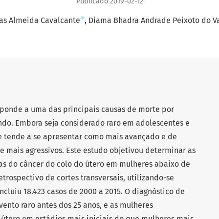
Publicado 2019-02-12
+
as Almeida Cavalcante
Diama Bhadra Andrade Peixoto do V
sponde a uma das principais causas de morte por
ndo. Embora seja considerado raro em adolescentes e
ue tende a se apresentar como mais avançado e de
e mais agressivos. Este estudo objetivou determinar as
icas do câncer do colo do útero em mulheres abaixo de
etrospectivo de cortes transversais, utilizando-se
cluiu 18.423 casos de 2000 a 2015. O diagnóstico de
vento raro antes dos 25 anos, e as mulheres
útero em estádios mais iniciais do que mulheres mais