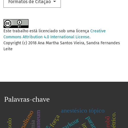
Formatos de Citação
Este trabalho está licenciado sob uma licença
Creative
Commons Attribution 4.0 International License
.
Copyright (c) 2018 Ana Martha Santos Vieira, Sandra Fernandes
Leite
Palavras-chave
anestésico tópico
ocasionalismo
força
parkour