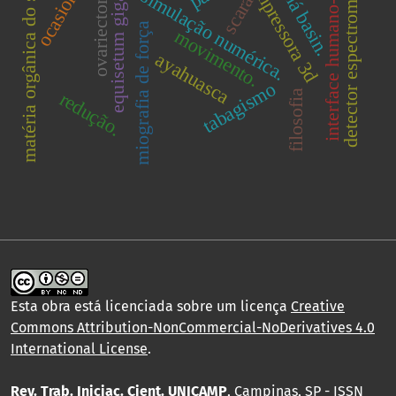
equisetum giganteum
detector espectrométrico.
paraná basin.
interface humano-robô
matéria orgânica do solo
ovariectomia
impressora 3d
simulação numérica.
scara
miografia de força
movimento.
ayahuasca
tabagismo
filosofia
redução.
Esta obra está licenciada sobre um licença
Creative
Commons Attribution-NonCommercial-NoDerivatives 4.0
International License
.
Rev. Trab. Iniciac. Cient. UNICAMP
, Campinas, SP - ISSN