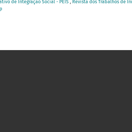
ativo de Integração Social - PEIS
,
Revista dos Trabalhos de Ini
mp