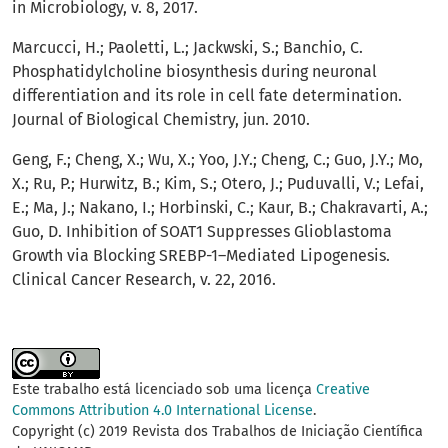
in Microbiology, v. 8, 2017.
Marcucci, H.; Paoletti, L.; Jackwski, S.; Banchio, C.
Phosphatidylcholine biosynthesis during neuronal
differentiation and its role in cell fate determination.
Journal of Biological Chemistry, jun. 2010.
Geng, F.; Cheng, X.; Wu, X.; Yoo, J.Y.; Cheng, C.; Guo, J.Y.; Mo,
X.; Ru, P.; Hurwitz, B.; Kim, S.; Otero, J.; Puduvalli, V.; Lefai,
E.; Ma, J.; Nakano, I.; Horbinski, C.; Kaur, B.; Chakravarti, A.;
Guo, D. Inhibition of SOAT1 Suppresses Glioblastoma
Growth via Blocking SREBP-1–Mediated Lipogenesis.
Clinical Cancer Research, v. 22, 2016.
Este trabalho está licenciado sob uma licença
Creative
Commons Attribution 4.0 International License
.
Copyright (c) 2019 Revista dos Trabalhos de Iniciação Científica