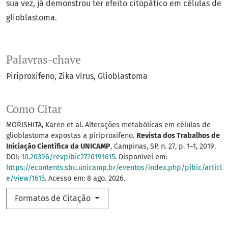
sua vez, já demonstrou ter efeito citopático em células de
glioblastoma.
Palavras-chave
Piriproxifeno
Zika vírus
Glioblastoma
Como Citar
MORISHITA, Karen et al. Alterações metabólicas em células de
glioblastoma expostas a piriproxifeno.
Revista dos Trabalhos de
Iniciação Científica da UNICAMP
, Campinas, SP, n. 27, p. 1–1, 2019.
DOI:
10.20396/revpibic2720191615
. Disponível em:
https://econtents.sbu.unicamp.br/eventos/index.php/pibic/articl
e/view/1615
. Acesso em: 8 ago. 2026.
Formatos de Citação