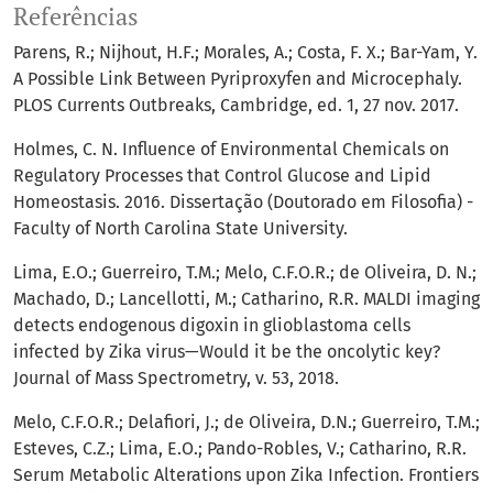
Referências
Parens, R.; Nijhout, H.F.; Morales, A.; Costa, F. X.; Bar-Yam, Y.
A Possible Link Between Pyriproxyfen and Microcephaly.
PLOS Currents Outbreaks, Cambridge, ed. 1, 27 nov. 2017.
Holmes, C. N. Influence of Environmental Chemicals on
Regulatory Processes that Control Glucose and Lipid
Homeostasis. 2016. Dissertação (Doutorado em Filosofia) -
Faculty of North Carolina State University.
Lima, E.O.; Guerreiro, T.M.; Melo, C.F.O.R.; de Oliveira, D. N.;
Machado, D.; Lancellotti, M.; Catharino, R.R. MALDI imaging
detects endogenous digoxin in glioblastoma cells
infected by Zika virus—Would it be the oncolytic key?
Journal of Mass Spectrometry, v. 53, 2018.
Melo, C.F.O.R.; Delafiori, J.; de Oliveira, D.N.; Guerreiro, T.M.;
Esteves, C.Z.; Lima, E.O.; Pando-Robles, V.; Catharino, R.R.
Serum Metabolic Alterations upon Zika Infection. Frontiers