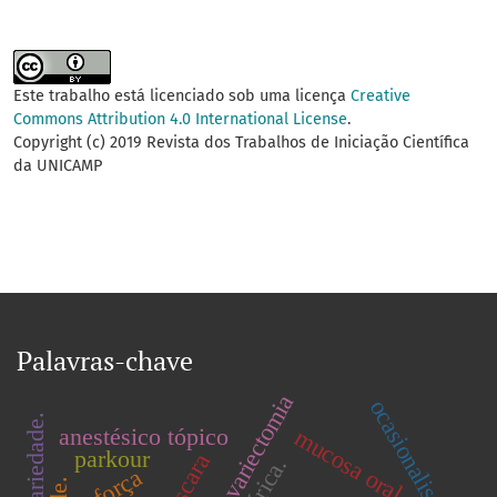
Este trabalho está licenciado sob uma licença
Creative
Commons Attribution 4.0 International License
.
Copyright (c) 2019 Revista dos Trabalhos de Iniciação Científica
da UNICAMP
Palavras-chave
ovariectomia
ocasionalismo
anestésico tópico
mucosa oral.
parkour
scara
força