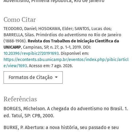
Adventismo
Primeira república
Rio de Janeiro
Como Citar
TEODORO, Daniel; HOSOKAWA, Elder; SANTOS, Lucas dos;
BARRELLA, Silas. Primórdios do adventismo no Rio de Janeiro
(1888-1906).
Revista dos Trabalhos de Iniciação Científica da
UNICAMP
, Campinas, SP, n. 27, p. 1–1, 2019. DOI:
10.20396/revpibic2720191693
. Disponível em:
https://econtents.sbu.unicamp.br/eventos/index.php/pibic/articl
e/view/1693
. Acesso em: 7 ago. 2026.
Formatos de Citação
Referências
BORGES, Michelson. A chegada do adventismo no Brasil. 1.
ed. Tatuí, SP: CPB, 2000.
BURKE, P. Abertura: a nova história, seu passado e seu