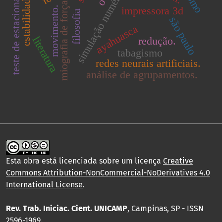
teste de estacionariedade.
simulação numérica.
estabilidade.
miografia de força
impressora 3d
movimento.
filosofia
são paulo
ayahuasca
literatura
redução.
tabagismo
redes neurais artificiais.
análise de agrupamentos.
Esta obra está licenciada sobre um licença
Creative
Commons Attribution-NonCommercial-NoDerivatives 4.0
International License
.
Rev. Trab. Iniciac. Cient. UNICAMP
, Campinas, SP - ISSN
2596-1969.