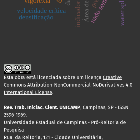
nado semi-atado
water splitting
vigorexia
velocidade crítica
densificação
Esta obra está licenciada sobre um licença
Creative
Commons Attribution-NonCommercial-NoDerivatives 4.0
International License
.
Rev. Trab. Iniciac. Cient. UNICAMP
, Campinas, SP - ISSN
2596-1969.
Universidade Estadual de Campinas - Pró-Reitoria de
Pesquisa
Rua da Reitoria, 121 - Cidade Universitária,