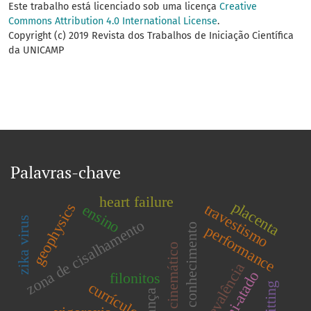
Este trabalho está licenciado sob uma licença
Creative
Commons Attribution 4.0 International License
.
Copyright (c) 2019 Revista dos Trabalhos de Iniciação Científica
da UNICAMP
Palavras-chave
heart failure
placenta
geophysics
travestismo
ensino
zika virus
zona de cisalhamento
Área de conhecimento
performance
indicador cinemático
prevalência
filonitos
currículo
dança