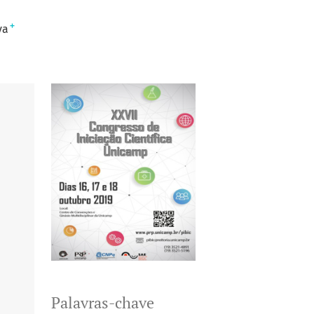
+
va
Palavras-chave