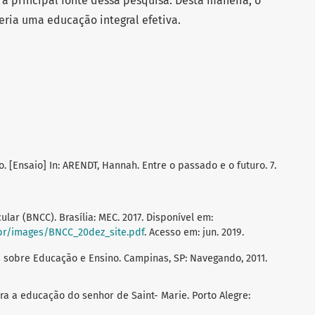
 a principal fonte dessa pesquisa. Desta maneira, o
eria uma educação integral efetiva.
 [Ensaio] In: ARENDT, Hannah. Entre o passado e o futuro. 7.
ar (BNCC). Brasília: MEC. 2017. Disponível em:
br/images/BNCC_20dez_site.pdf
. Acesso em: jun. 2019.
os sobre Educação e Ensino. Campinas, SP: Navegando, 2011.
a a educação do senhor de Saint- Marie. Porto Alegre: