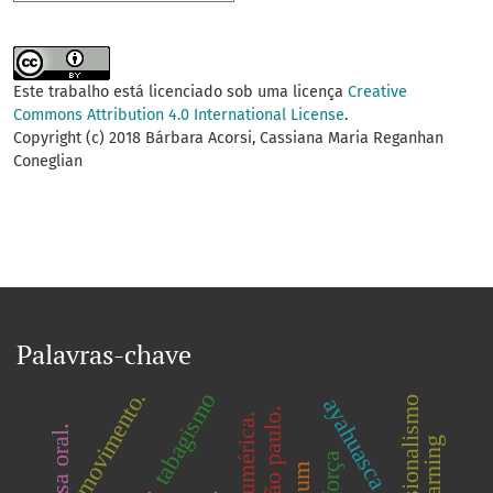
Este trabalho está licenciado sob uma licença
Creative
Commons Attribution 4.0 International License
.
Copyright (c) 2018 Bárbara Acorsi, Cassiana Maria Reganhan
Coneglian
Palavras-chave
movimento.
tabagismo
ayahuasca
ocasionalismo
são paulo.
mucosa oral.