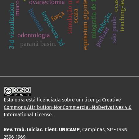
simulação numérica.
teaching-learning
miografia de força
equisetum giganteum
ovariectomia
3-d visualization
literatura
scara
força
impressora 3d
redução.
são paulo
parkour
odontologia
paraná basin.
Esta obra está licenciada sobre um licença
Creative
Commons Attribution-NonCommercial-NoDerivatives 4.0
International License
.
Rev. Trab. Iniciac. Cient. UNICAMP
, Campinas, SP - ISSN
2596-1969.