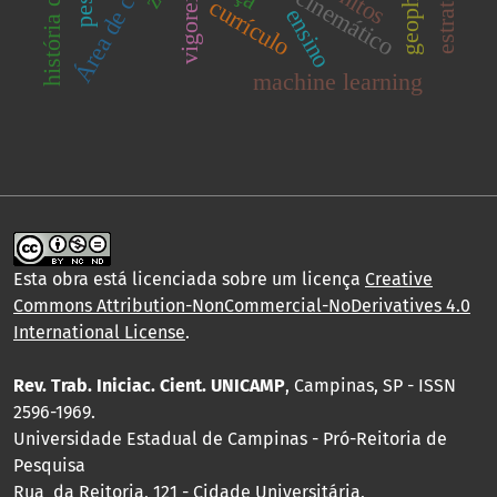
geophysics
estratégias
vigorexia
currículo
ensino
machine learning
Esta obra está licenciada sobre um licença
Creative
Commons Attribution-NonCommercial-NoDerivatives 4.0
International License
.
Rev. Trab. Iniciac. Cient. UNICAMP
, Campinas, SP - ISSN
2596-1969.
Universidade Estadual de Campinas - Pró-Reitoria de
Pesquisa
Rua da Reitoria, 121 - Cidade Universitária,