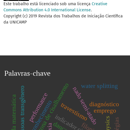
Este trabalho está licenciado sob uma licença
Creative
Commons Attribution 4.0 International License
.
Copyright (c) 2019 Revista dos Trabalhos de Iniciação Científica
da UNICAMP
Palavras-chave
zona de cisalhamento
water splitting
nado semi-atado
pessoas transgênero
performance
história da matemática
Área de conhecimento
diagnóstico
travestismo
emprego
indicador cinemático
dança
filonitos