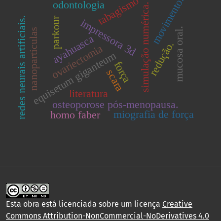
tabagismo
movimento.
odontologia
simulação numérica.
redes neurais artificiais.
parkour
impressora 3d
mucosa oral.
nanoparticulas
ayahuasca
redução.
ovariectomia
equisetum giganteum
força
scara
literatura
osteoporose pós-menopausa.
miografia de força
homo faber
Esta obra está licenciada sobre um licença
Creative
Commons Attribution-NonCommercial-NoDerivatives 4.0