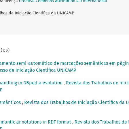
ma licença
Creative Commons Attribution 4.0 International
lhos de Iniciação Científica da UNICAMP
(es)
amento semi-automático de marcações semânticas em pági
resso de Iniciação Científica UNICAMP
handling in DBpedia evolution
,
Revista dos Trabalhos de Inici
MP
emânticos
,
Revista dos Trabalhos de Iniciação Científica da U
emantic annotations in RDF format
,
Revista dos Trabalhos de I
MP