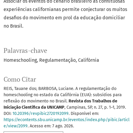
Associar os eventos do cenário brasileiro às conflituosas
experiências californianas permite conjecturar os muitos
desafios do movimento em prol da educação domiciliar
no Brasil.
Palavras-chave
Homeschooling
Regulamentação
Califórnia
Como Citar
REIS, Tauane dos; BARBOSA, Luciane. A regulamentação do
homeschooling no estado da Califórnia (EUA): subsídios para
reflexão do movimento no Brasil.
Revista dos Trabalhos de
Iniciação Científica da UNICAMP
, Campinas, SP, n. 27, p. 1–1, 2019.
DOI:
10.20396/revpibic2720192099
. Disponível em:
https://econtents.sbu.unicamp.br/eventos/index.php/pibic/articl
e/view/2099
. Acesso em: 7 ago. 2026.