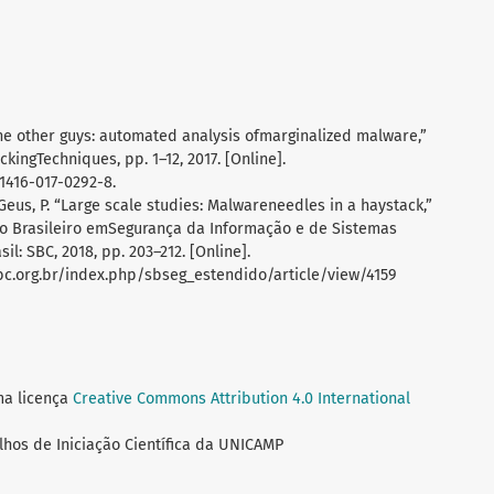
“The other guys: automated analysis ofmarginalized malware,”
kingTechniques, pp. 1–12, 2017. [Online].
11416-017-0292-8.
 Geus, P. “Large scale studies: Malwareneedles in a haystack,”
io Brasileiro emSegurança da Informação e de Sistemas
il: SBC, 2018, pp. 203–212. [Online].
bc.org.br/index.php/sbseg_estendido/article/view/4159
ma licença
Creative Commons Attribution 4.0 International
lhos de Iniciação Científica da UNICAMP