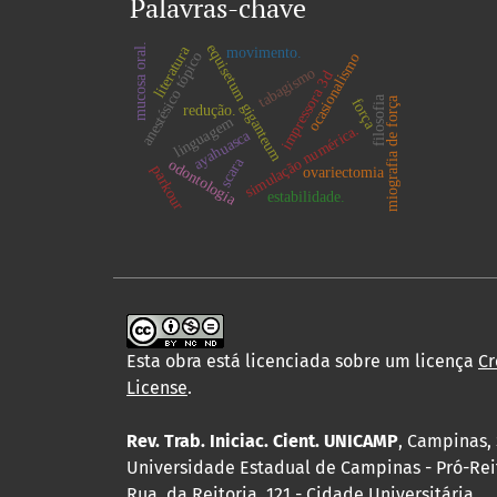
Palavras-chave
equisetum giganteum
mucosa oral.
literatura
movimento.
anestésico tópico
ocasionalismo
tabagismo
impressora 3d
filosofia
miografia de força
força
redução.
linguagem
simulação numérica.
ayahuasca
scara
odontologia
parkour
ovariectomia
estabilidade.
Esta obra está licenciada sobre um licença
Cr
License
.
Rev. Trab. Iniciac. Cient. UNICAMP
, Campinas, 
Universidade Estadual de Campinas - Pró-Rei
Rua da Reitoria, 121 - Cidade Universitária,