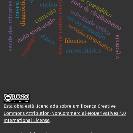
indicador cinemático
travestismo
diagnóstico
Área de conhecimento
zona de cisalhamento
saúde das minorias
ensino
currículo
velocidade crítica
sul do maranhão
nado semi-atado
revisão sistemática
dança
emprego
vigorexia
filonitos
universitários
Esta obra está licenciada sobre um licença
Creative
Commons Attribution-NonCommercial-NoDerivatives 4.0
International License
.