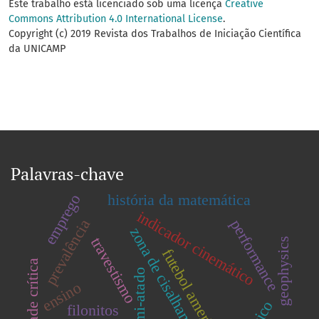
Este trabalho está licenciado sob uma licença
Creative
Commons Attribution 4.0 International License
.
Copyright (c) 2019 Revista dos Trabalhos de Iniciação Científica
da UNICAMP
Palavras-chave
história da matemática
emprego
indicador cinemático
prevalência
performance
zona de cisalhamento
travestismo
geophysics
futebol americano
velocidade crítica
ensino
filonitos