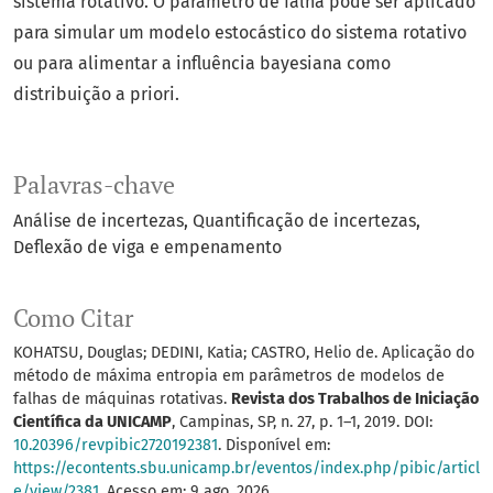
sistema rotativo. O parâmetro de falha pode ser aplicado
para simular um modelo estocástico do sistema rotativo
ou para alimentar a influência bayesiana como
distribuição a priori.
Palavras-chave
Análise de incertezas
Quantificação de incertezas
Deflexão de viga e empenamento
Como Citar
KOHATSU, Douglas; DEDINI, Katia; CASTRO, Helio de. Aplicação do
método de máxima entropia em parâmetros de modelos de
falhas de máquinas rotativas.
Revista dos Trabalhos de Iniciação
Científica da UNICAMP
, Campinas, SP, n. 27, p. 1–1, 2019. DOI:
10.20396/revpibic2720192381
. Disponível em:
https://econtents.sbu.unicamp.br/eventos/index.php/pibic/articl
e/view/2381
. Acesso em: 9 ago. 2026.