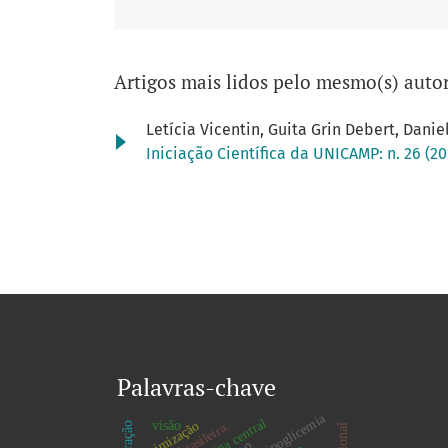
Artigos mais lidos pelo mesmo(s) autor
Letícia Vicentin, Guita Grin Debert, Dani
Iniciação Científica da UNICAMP: n. 26 (2
Palavras-chave
hipoglicemia
otimização
visão