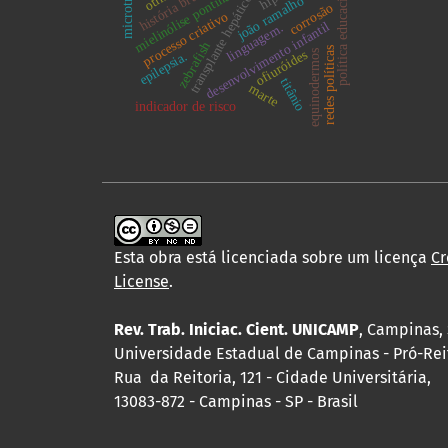
mielinólise pontina central
história brasileira.
microtração
política educacional
transplante hepático
joão ramalho
corrosão
processo criativo
desenvolvimento infantil
linguagem.
zebrafish
redes políticas
ofiuróides
equinodermos
epilepsia.
titânio
marte
indicador de risco
Esta obra está licenciada sobre um licença
Cr
License
.
Rev. Trab. Iniciac. Cient. UNICAMP
, Campinas, 
Universidade Estadual de Campinas - Pró-Rei
Rua da Reitoria, 121 - Cidade Universitária,
13083-872 - Campinas - SP - Brasil