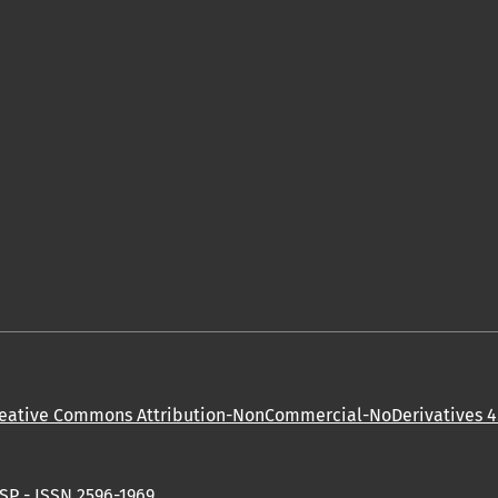
eative Commons Attribution-NonCommercial-NoDerivatives 4.
SP - ISSN 2596-1969.