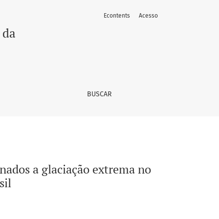
Econtents
Acesso
proterozoico do Mato Grosso do Sul, Brasil
 da
BUSCAR
onados a glaciação extrema no
sil