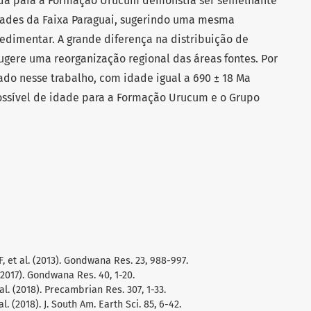
ada para a Formação Urucum demonstra ser semelhante
idades da Faixa Paraguai, sugerindo uma mesma
sedimentar. A grande diferença na distribuição de
gere uma reorganização regional das áreas fontes. Por
ado nesse trabalho, com idade igual a 690 ± 18 Ma
 possível de idade para a Formação Urucum e o Grupo
, et al. (2013). Gondwana Res. 23, 988-997.
(2017). Gondwana Res. 40, 1-20.
l. (2018). Precambrian Res. 307, 1-33.
. (2018). J. South Am. Earth Sci. 85, 6-42.