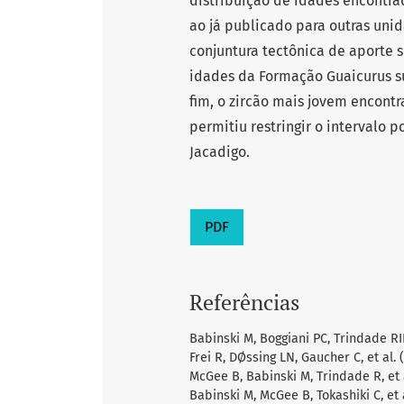
distribuição de idades encontr
ao já publicado para outras un
conjuntura tectônica de aporte 
idades da Formação Guaicurus su
fim, o zircão mais jovem encontr
permitiu restringir o intervalo
Jacadigo.
PDF
Referências
Babinski M, Boggiani PC, Trindade RIF
Frei R, DØssing LN, Gaucher C, et al. 
McGee B, Babinski M, Trindade R, et a
Babinski M, McGee B, Tokashiki C, et al