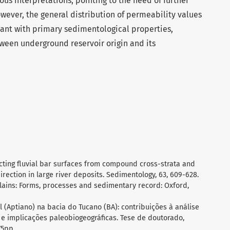
ous interpretations, pointing to the need of further
wever, the general distribution of permeability values
iant with primary sedimentological properties,
tween underground reservoir origin and its
ructing fluvial bar surfaces from compound cross-strata and
irection in large river deposits. Sedimentology, 63, 609-628.
d plains: Forms, processes and sedimentary record: Oxford,
al (Aptiano) na bacia do Tucano (BA): contribuições à análise
s e implicações paleobiogeográficas. Tese de doutorado,
75pp.