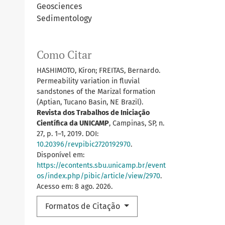
Geosciences
Sedimentology
Como Citar
HASHIMOTO, Kíron; FREITAS, Bernardo.
Permeability variation in fluvial
sandstones of the Marizal formation
(Aptian, Tucano Basin, NE Brazil).
Revista dos Trabalhos de Iniciação
Científica da UNICAMP
, Campinas, SP, n.
27, p. 1–1, 2019. DOI:
10.20396/revpibic2720192970
.
Disponível em:
https://econtents.sbu.unicamp.br/event
os/index.php/pibic/article/view/2970
.
Acesso em: 8 ago. 2026.
Formatos de Citação