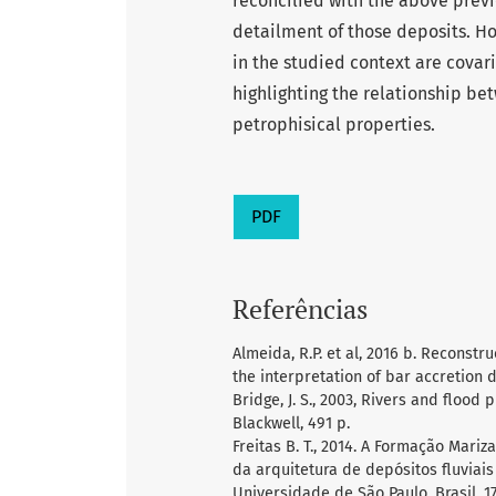
reconcilied with the above previ
detailment of those deposits. Ho
in the studied context are covar
highlighting the relationship be
petrophisical properties.
PDF
Referências
Almeida, R.P. et al, 2016 b. Reconst
the interpretation of bar accretion d
Bridge, J. S., 2003, Rivers and floo
Blackwell, 491 p.
Freitas B. T., 2014. A Formação Mariz
da arquitetura de depósitos fluviai
Universidade de São Paulo, Brasil, 1