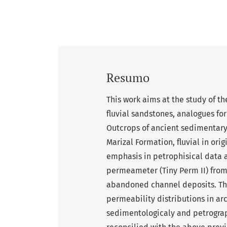
Resumo
This work aims at the study of t
fluvial sandstones, analogues fo
Outcrops of ancient sedimentar
Marizal Formation, fluvial in ori
emphasis in petrophisical data a
permeameter (Tiny Perm II) fro
abandoned channel deposits. The
permeability distributions in a
sedimentologicaly and petrograph