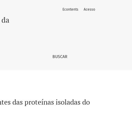
Econtents
Acesso
preto (Gryllus assimilis)
 da
BUSCAR
ntes das proteínas isoladas do