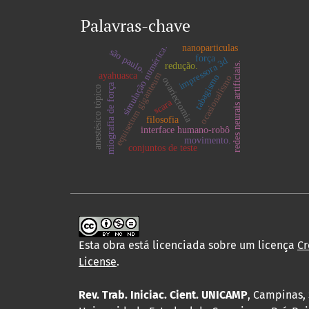
Palavras-chave
simulação numérica.
nanoparticulas
são paulo.
força
impressora 3d
redes neurais artificiais.
redução.
equisetum giganteum
ayahuasca
tabagismo
ocasionalismo
ovariectomia
miografia de força
anestésico tópico
scara
filosofia
interface humano-robô
movimento.
conjuntos de teste
Esta obra está licenciada sobre um licença
Cr
License
.
Rev. Trab. Iniciac. Cient. UNICAMP
, Campinas, 