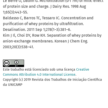
Le Berre O, Daufin G. Microfiltration (0·1 ?m) of milk: effect
of protein size and charge. J Dairy Res. 1998 Aug
1;65(3):443–55.
Baldasso C, Barros TC, Tessaro IC. Concentration and
purification of whey proteins by ultrafiltration.
Desalination. 2011 Sep 1;278(1–3):381–6.
Kim J Il, Choi DY, Row KH. Separation of whey proteins by
anion-exchange membranes. Korean J Chem Eng.
2003;20(3):538–41.
Este trabalho está licenciado sob uma licença
Creative
Commons Attribution 4.0 International License
.
Copyright (c) 2019 Revista dos Trabalhos de Iniciação Científica
da UNICAMP