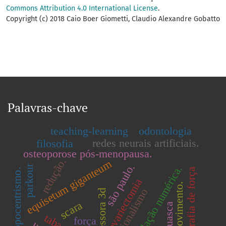
Commons Attribution 4.0 International License
.
Copyright (c) 2018 Caio Boer Giometti, Claudio Alexandre Gobatto
Palavras-chave
teaching-learning
odontologia
redes neurais artificiais.
filosofia
osteoporose pós-menopausa.
redução.
equisetum giganteum
são paulo.
parkour
simulação numérica.
miografia de força
antropocentrismo.
ovariectomia
movimento.
ocasionalismo
impressora 3d
scara
ayahuasca
força