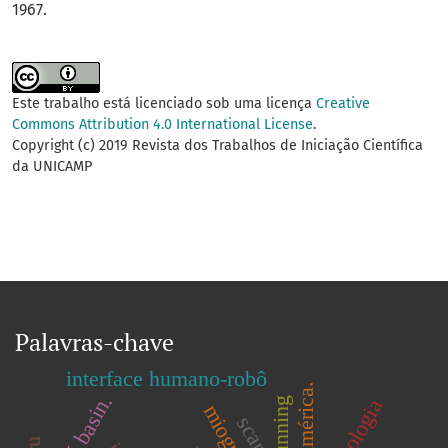
1967.
Este trabalho está licenciado sob uma licença
Creative
Commons Attribution 4.0 International License
.
Copyright (c) 2019 Revista dos Trabalhos de Iniciação Científica
da UNICAMP
Palavras-chave
interface humano-robô
odontologia
freerunning
scara