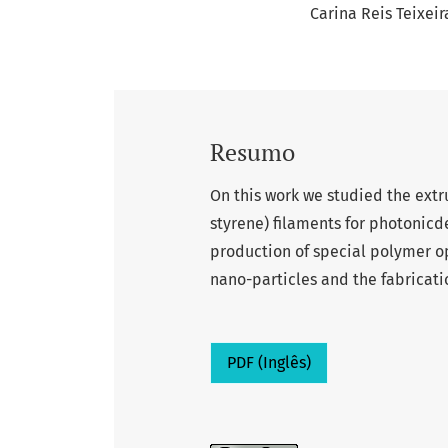
Carina Reis Teixeir
Resumo
On this work we studied the extr
styrene) filaments for photonicd
production of special polymer o
nano-particles and the fabricati
PDF (Inglês)