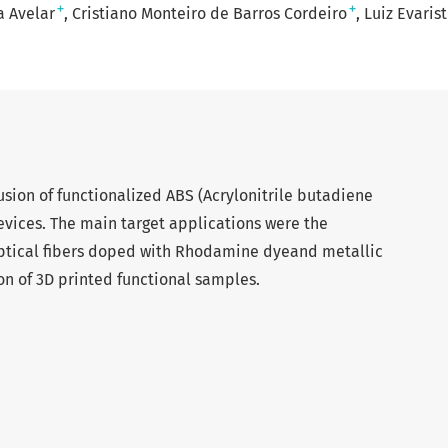
+
+
a Avelar
Cristiano Monteiro de Barros Cordeiro
Luiz Evaris
usion of functionalized ABS (Acrylonitrile butadiene
evices. The main target applications were the
ptical fibers doped with Rhodamine dyeand metallic
on of 3D printed functional samples.