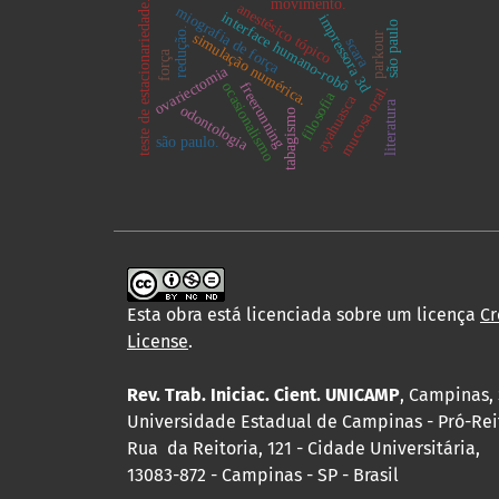
movimento.
teste de estacionariedade.
anestésico tópico
miografia de força
interface humano-robô
impressora 3d
são paulo
redução.
simulação numérica.
parkour
scara
força
ovariectomia
freerunning
ocasionalismo
mucosa oral.
filosofia
ayahuasca
literatura
odontologia
tabagismo
são paulo.
Esta obra está licenciada sobre um licença
Cr
License
.
Rev. Trab. Iniciac. Cient. UNICAMP
, Campinas, 
Universidade Estadual de Campinas - Pró-Rei
Rua da Reitoria, 121 - Cidade Universitária,
13083-872 - Campinas - SP - Brasil