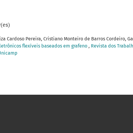
(es)
iza Cardoso Pereira, Cristiano Monteiro de Barros Cordeiro, Gab
letrônicos flexíveis baseados em grafeno
,
Revista dos Trabalh
a Unicamp