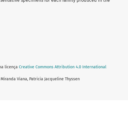
esentative specimens for each family produced in the
ma licença
Creative Commons Attribution 4.0 International
 Miranda Viana, Patricia Jacqueline Thyssen