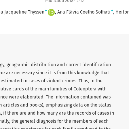
Publicado 2018-12-12
+
+
ia Jacqueline Thyssen
Ana Flávia Coelho Soffiati
Heitor
gy, geographic distribution and correct identification
ope are necessary since it is from this knowledge that
estimated in cases of violent crimes. Thus, in the
rative cards of the main families of Coleoptera with
ance were elaborated. The information contained was
om articles and books), emphasizing data on the status
a, if there are and how many are the records of cases in
inally, the general diagnosis for the members of each