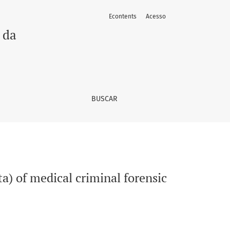
Econtents
Acesso
importance from Brazil
 da
BUSCAR
ta) of medical criminal forensic