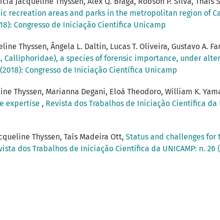
ia Jacqueline Thyssen, Alex Q. Braga, Robson P. Silva, Thaís S.
ic recreation areas and parks in the metropolitan region of C
018): Congresso de Iniciação Científica Unicamp
ine Thyssen, Ângela L. Daltin, Lucas T. Oliveira, Gustavo A. Fa
, Calliphoridae), a species of forensic importance, under alt
 (2018): Congresso de Iniciação Científica Unicamp
line Thyssen, Marianna Degani, Eloá Theodoro, William K. Ya
e expertise
,
Revista dos Trabalhos de Iniciação Científica da
cqueline Thyssen, Taís Madeira Ott,
Status and challenges for 
ista dos Trabalhos de Iniciação Científica da UNICAMP: n. 26 (