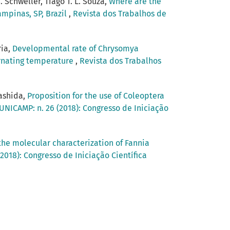
 Schweller, Tiago T. L. Souza,
Where are the
ampinas, SP, Brazil
,
Revista dos Trabalhos de
ria,
Developmental rate of Chrysomya
ernating temperature
,
Revista dos Trabalhos
mashida,
Proposition for the use of Coleoptera
 UNICAMP: n. 26 (2018): Congresso de Iniciação
the molecular characterization of Fannia
2018): Congresso de Iniciação Científica