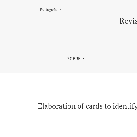
Mudar o idioma. O atual é:
Português
Elaboration of cards to identify families of 
Revis
SOBRE
Elaboration of cards to identif