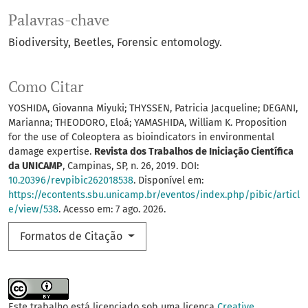
Palavras-chave
Biodiversity
Beetles
Forensic entomology.
Como Citar
YOSHIDA, Giovanna Miyuki; THYSSEN, Patricia Jacqueline; DEGANI,
Marianna; THEODORO, Eloá; YAMASHIDA, William K. Proposition
for the use of Coleoptera as bioindicators in environmental
damage expertise.
Revista dos Trabalhos de Iniciação Científica
da UNICAMP
, Campinas, SP, n. 26, 2019. DOI:
10.20396/revpibic262018538
. Disponível em:
https://econtents.sbu.unicamp.br/eventos/index.php/pibic/articl
e/view/538
. Acesso em: 7 ago. 2026.
Formatos de Citação
Este trabalho está licenciado sob uma licença
Creative