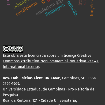
equisetum giganteum
odontologia
catolicismo.
redução.
linguagem
Esta obra está licenciada sobre um licença
Creative
Commons Attribution-NonCommercial-NoDerivatives 4.0
International License
.
Rev. Trab. Iniciac. Cient. UNICAMP
, Campinas, SP - ISSN
2596-1969.
Universidade Estadual de Campinas - Pró-Reitoria de
Pesquisa
Rua da Reitoria, 121 - Cidade Universitária,