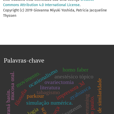
Commons Attribution 4.0 International License
.
Copyright (c) 2019 Giovanna Miyuki Yoshida, Patricia Jacqueline
Thyssen
Palavras-chave
homo faber
ocasionalismo
movimento.
mucosa oral.
anestésico tópico
funções de similaridade
ovariectomia
impressora 3d
ayahuasca
literatura
filosofia
paraná basin.
tabagismo
parkour
freerunning
são paulo.
simulação numérica.
força
scara