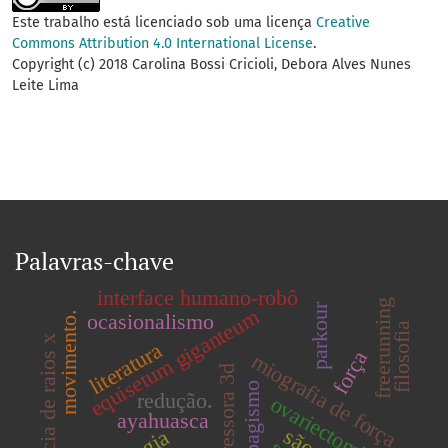
Este trabalho está licenciado sob uma licença
Creative
Commons Attribution 4.0 International License
.
Copyright (c) 2018 Carolina Bossi Cricioli, Debora Alves Nunes
Leite Lima
Palavras-chave
interface humano-robô
freerunning
parkour
equisetum giganteum
ocasionalismo
movimento.
filosofia
fluoresência de raios x
literatura
força
miografia de força
impressora 3d
tabagismo
redução.
ovariectomia
ayahuasca