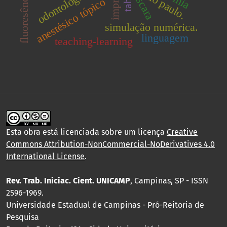
são paulo.
odontologia
scara
anestésico tópico
simulação numérica.
linguagem
teaching-learning
Esta obra está licenciada sobre um licença
Creative
Commons Attribution-NonCommercial-NoDerivatives 4.0
International License
.
Rev. Trab. Iniciac. Cient. UNICAMP
, Campinas, SP - ISSN
2596-1969.
Universidade Estadual de Campinas - Pró-Reitoria de
Pesquisa