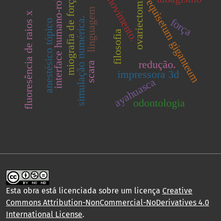
interface humano-robô
movimento.
ovariectomia
miografia de força
equisetum giganteum
linguagem
fluoresência de raios x
simulação numérica.
força
anestésico tópico
filosofia
redução.
scara
impressora 3d
ayahuasca
odontologia
Esta obra está licenciada sobre um licença
Creative
Commons Attribution-NonCommercial-NoDerivatives 4.0
International License
.