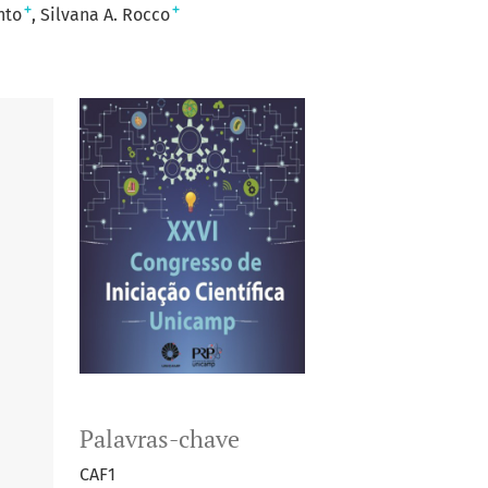
+
+
nto
Silvana A. Rocco
Palavras-chave
CAF1