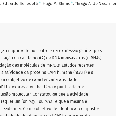
+
+
o Eduardo Benedetti
Hugo M. Shimo
Thiago A. do Nascime
ção importante no controle da expressão gênica, pois
nilação da cauda poli(A) de RNA mensageiros (mRNAs),
adação das moléculas de mRNAs. Estudos recentes
 a atividade da proteína CAF1 humana (hCAF1) e a
om o objetivo de caracterizar a atividade
AF1 foi expressa em bactéria e purificada por
clusão molecular. Constatou-se que a atividade
1 requer um íon Mg2+ ou Mn2+ e que a mesma é
oli-adenina. Com o objetivo de identificar compostos
tividade de deadenilase de hCAF1, derivados de