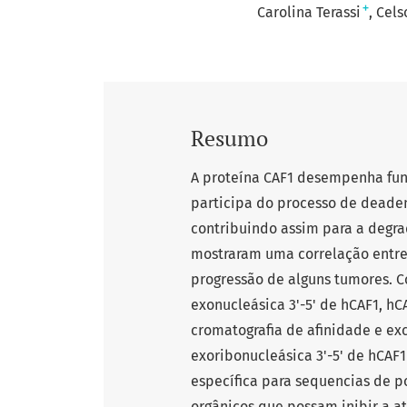
+
Carolina Terassi
Cels
Resumo
A proteína CAF1 desempenha fun
participa do processo de deade
contribuindo assim para a degr
mostraram uma correlação entre
progressão de alguns tumores. C
exonucleásica 3'-5' de hCAF1, hC
cromatografia de afinidade e ex
exoribonucleásica 3'-5' de hCAF
específica para sequencias de p
orgânicos que possam inibir a a