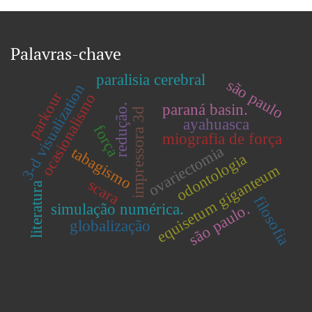
Palavras-chave
paralisia cerebral
são paulo
3-d visualization
parkour
ocasionalismo
paraná basin.
redução.
impressora 3d
ayahuasca
força
miografia de força
ovariectomia
tabagismo
odontologia
equisetum giganteum
scara
literatura
filosofia
simulação numérica.
são paulo.
globalização