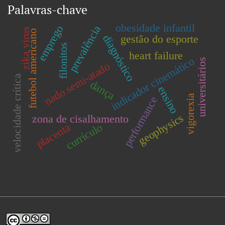
Palavras-chave
obesidade infantil
emprego
prevalência
zika virus
futebol americano
diagnóstico
gestão do esporte
filonitos
heart failure
indicador cinemático
universitários
nado semi-atado
velocidade crítica
dança
ensino
vigorexia
performance
geophysics
zona de cisalhamento
placenta
currículo