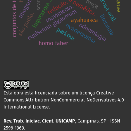
simulação numérica.
conjuntos de teste
mucosa oral.
impressora 3d
scara
força
redução.
movimento.
equisetum giganteum
são paulo.
literatura
ayahuasca
odontologia
ovariectomia
parkour
homo faber
Esta obra está licenciada sobre um licença
Creative
Commons Attribution-NonCommercial-NoDerivatives 4.0
International License
.
Rev. Trab. Iniciac. Cient. UNICAMP
, Campinas, SP - ISSN
2596-1969.