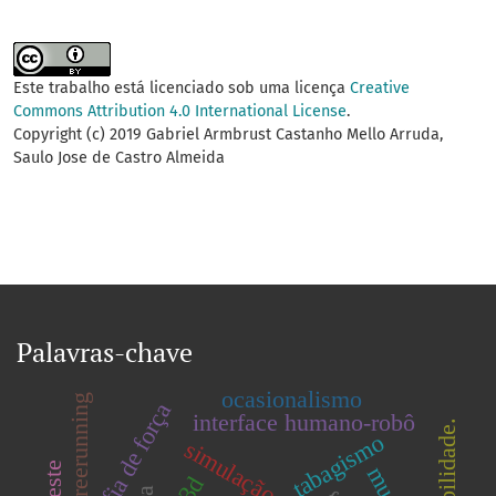
Este trabalho está licenciado sob uma licença
Creative
Commons Attribution 4.0 International License
.
Copyright (c) 2019 Gabriel Armbrust Castanho Mello Arruda,
Saulo Jose de Castro Almeida
Palavras-chave
ocasionalismo
freerunning
miografia de força
interface humano-robô
estabilidade.
tabagismo