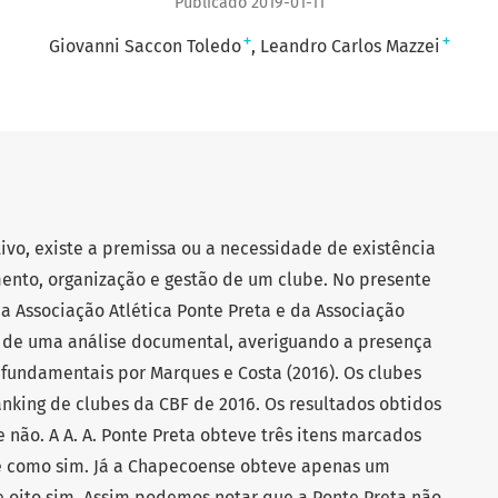
Publicado 2019-01-11
+
+
Giovanni Saccon Toledo
Leandro Carlos Mazzei
ivo, existe a premissa ou a necessidade de existência
ento, organização e gestão de um clube. No presente
a Associação Atlética Ponte Preta e da Associação
 de uma análise documental, averiguando a presença
fundamentais por Marques e Costa (2016). Os clubes
anking de clubes da CBF de 2016. Os resultados obtidos
 não. A A. A. Ponte Preta obteve três itens marcados
te como sim. Já a Chapecoense obteve apenas um
 e oito sim. Assim podemos notar que a Ponte Preta não