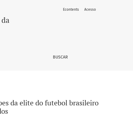
Econtents
Acesso
iro que não são grandes campeões em seus estados
 da
BUSCAR
es da elite do futebol brasileiro
dos