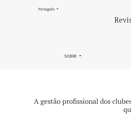
Mudar o idioma. O atual é:
Português
A gestão profissional dos clubes de futebol 
Revis
SOBRE
A gestão profissional dos clubes
qu