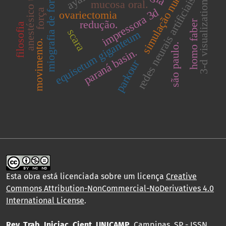
simulação numérica.
anestésico tópico
miografia de força
redes neurais artificiais.
mucosa oral.
3-d visualization
impressora 3d
força
ovariectomia
homo faber
redução.
filosofia
scara
equisetum giganteum
movimento.
são paulo.
paraná basin.
parkour
Esta obra está licenciada sobre um licença
Creative
Commons Attribution-NonCommercial-NoDerivatives 4.0
International License
.
Rev. Trab. Iniciac. Cient. UNICAMP
, Campinas, SP - ISSN