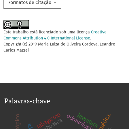
Formatos de Citação
Este trabalho está licenciado sob uma licença
Creative
Commons Attribution 4.0 International License
.
Copyright (c) 2019 Maria Luiza de Oliveira Cordova, Leandro
Carlos Mazzei
Palavras-chave
tabagismo
literatura
odontologia
ayahuasca