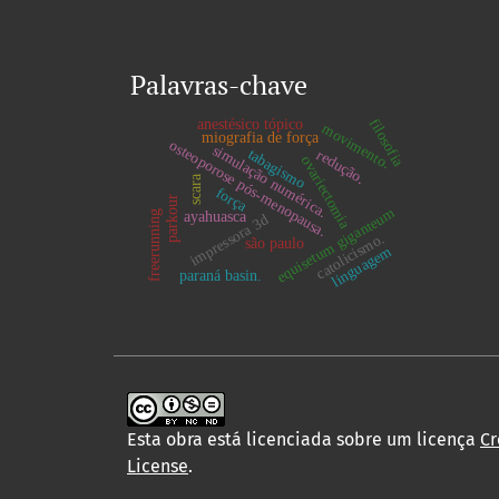
Palavras-chave
anestésico tópico
filosofia
movimento.
miografia de força
osteoporose pós-menopausa.
simulação numérica.
tabagismo
redução.
ovariectomia
scara
força
parkour
equisetum giganteum
ayahuasca
freerunning
impressora 3d
catolicismo.
são paulo
linguagem
paraná basin.
Esta obra está licenciada sobre um licença
Cr
License
.