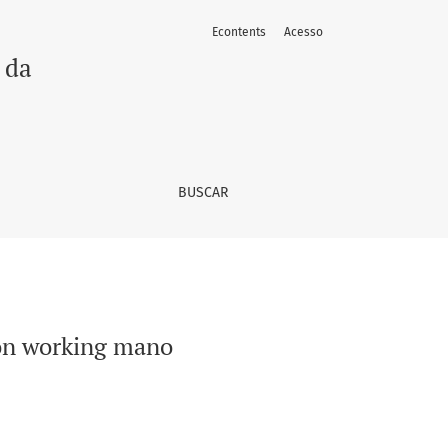
Econtents
Acesso
 da
BUSCAR
s on working mano