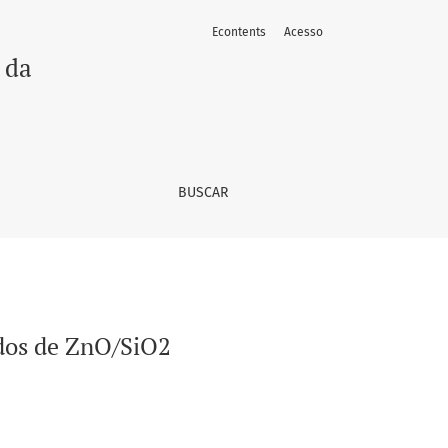
Econtents
Acesso
 da
BUSCAR
ados de ZnO/SiO2