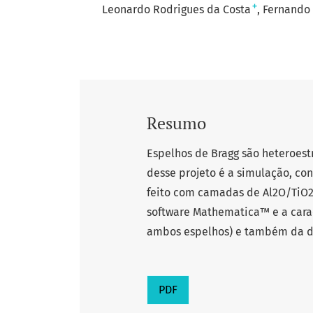
+
Leonardo Rodrigues da Costa
Fernando 
Resumo
Espelhos de Bragg são heteroestr
desse projeto é a simulação, co
feito com camadas de Al2O/TiO2 
software Mathematica™ e a carac
ambos espelhos) e também da di
PDF