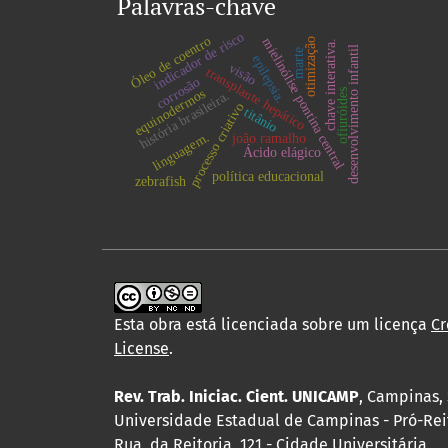
Palavras-chave
indicador de risco
Óleo de coentro
mielinólise pontina central
otimização
chave interativa.
desenvolvimento infantil
marte
epilepsia.
visão
transplante hepático
corrosão
equinodermos
ofiuróides
história brasileira.
processo criativo
titânio
linguagem.
joão ramalho
Ácido elágico
política educacional
zebrafish
Esta obra está licenciada sobre um licença
Cr
License
.
Rev. Trab. Iniciac. Cient. UNICAMP
, Campinas, 
Universidade Estadual de Campinas - Pró-Rei
Rua da Reitoria, 121 - Cidade Universitária,