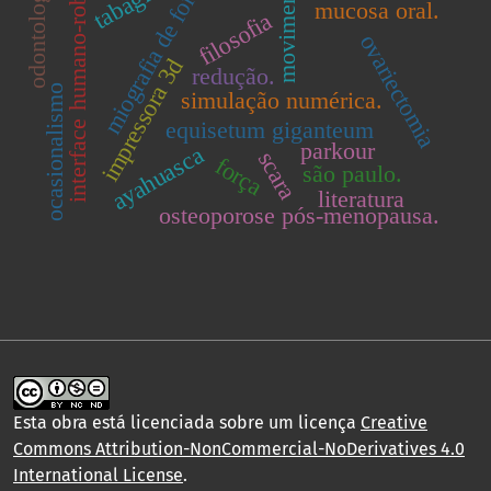
movimento.
miografia de força
odontologia
interface humano-robô
mucosa oral.
filosofia
ovariectomia
impressora 3d
redução.
ocasionalismo
simulação numérica.
equisetum giganteum
parkour
ayahuasca
scara
força
são paulo.
literatura
osteoporose pós-menopausa.
Esta obra está licenciada sobre um licença
Creative
Commons Attribution-NonCommercial-NoDerivatives 4.0
International License
.